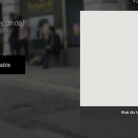
0
+4
is 01h00)
able
Rue du 