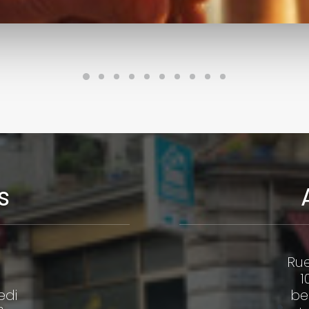
s
Rue
1
edi
be